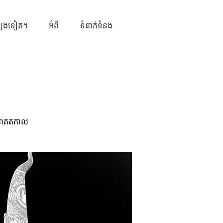
្សេងទៀត។
អំពី
ទំនាក់ទំនង
ំ
ងអនាគតកាល