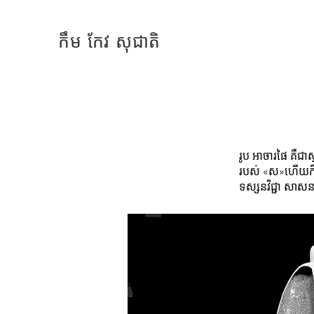
កឹម កែវ សុជាតិ
រូប អាចារផៃ គឺជាស្
របស់ «ស»ហើយក៏ផ្អ
ទស្សនវិជ្ជា សាសន