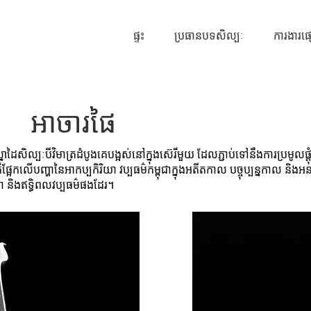
ផ្ទះ
ប្រធានបទសិល្បៈ
ការងារផ
អាចារផៃ
នាដៃសិល្បៈបីវិមាត្រដំបូងគេបង្អស់នៅក្នុងស៊េរីមួយ ដែលភ្ជាប់ទៅនឹងការប្រមូលផ្ដុ
ែកលើបញ្ហានៃអាកប្បកិរិយា វប្បធម៌កម្ពុជាក្នុងអតីតកាល បច្ចុប្បន្នកាល និ
ា និងឥទ្ធិពលវប្បធម៌ផងដែរ។