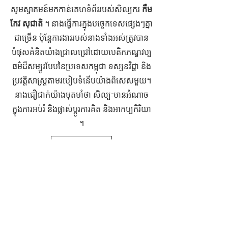
សូមស្វាគមន៍មកកាន់គេហទំព័ររបស់សិល្បករ
កឹម
កែវ សុជាតិ
។ នាងធ្វើការក្នុងបច្ចេកទេសផ្សេងៗគ្នា
ជាច្រើន ប៉ុន្តែការងាររបស់នាងទាំងអស់ត្រូវបាន
បំផុសគំនិតយ៉ាងជ្រាលជ្រៅដោយបេតិកភណ្ឌវប្ប
ធម៌ដ៏សម្បូរបែបនៃប្រទេសកម្ពុជា ទស្សនវិជ្ជា និង
ប្រវត្តិសាស្ត្រតាមរបៀបទំនើបយ៉ាងពិសេសមួយ។
នាង​ជឿជាក់​យ៉ាង​មុតមាំ​ថា សិល្បៈ​មាន​អំណាច​
ក្នុង​ការ​អប់រំ និង​ផ្លាស់ប្តូរ​ការគិត និង​អាកប្បកិរិយា​
។
ទៅទំព័រវិចិត្រសាលសិល្បៈ