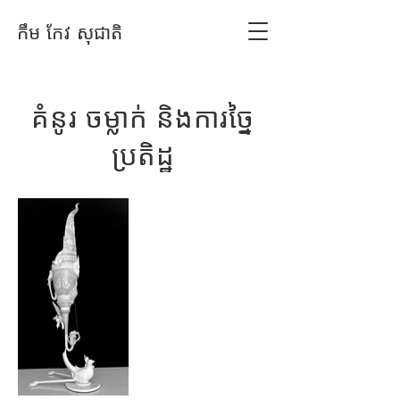
កឹម កែវ សុជាតិ
គំនូរ ចម្លាក់ និងការច្នៃ
ប្រតិដ្ឋ