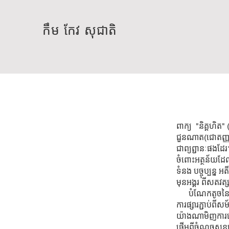
កឹម កែវ សុជាតិ
ពាក្យ "និគ្គហិត"
ជួនណាត(ជោតញ្ញា
ជាព្
ចំពោះអត្ថន័យដែលខ
ទំនង បច្ចុប្បន្ន
មុនអង្គរ ពីសតវ
បំណែកតូចនៃភាគល្
ការផ្សារភ្ជាប់
យ៉ាងណាមិញការច
ផ្តើមពីចំណុចសូន្