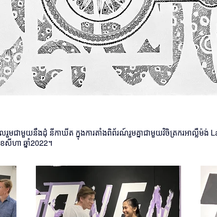
​រួម​ជាមួយ​នឹង​ដុំ​ នីកាឃីត ក្នុង​ការ​តាំង​ពិព័រណ៍​រួម​គ្នា​ជាមួយ​វិចិត្រករ​អាល្លឺម៉ង់ 
ខែ​សីហា ឆ្នាំ​2022។