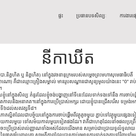
ផ្ទះ
ប្រធានបទសិល្បៈ
ការងារផ
នីកាឃីត
 (បា.និគ្គហិត ឬ និគ្គហិត) នៅក្នុងវចនានុក្រមរបស់សម្តេចព្រះមហាសុមេធាធិបតី
ណោ) គឺជាឈ្មោះគ្រឿងសម្គាល់ មានរូបសណ្ឋានជាសូន្យមូលយ៉ាងនេះ "0" រាប
យព្ជានៈផងដែរ។
្ញុំនៅក្នុងសិល្បៈគំនូរដែលខ្ញុំចង់បង្ហាញនៅទីនេះដែលទាក់ទងទៅនឹង ការចាប់ផ្ត
 អតីតកាលនិងអនាគត។នៅក្នុងការប្រើប្រាស់អក្សរ ដោយខ្ញុំបានជ្រើសរើស ទម្រង់អក
ត្សទី៦ដល់សតវត្សទី៨។
អិតដែលជាបច្ច័យនៅក្នុងការចាប់ផ្តើមពីវត្ថុតូចមួយ ភ្ជាប់ទៅវត្ថុមួយផ្សេងទ
ពីសម័យកាលមួយ ទៅសម័យកាលមួយទៀតផងដែរ។ វាគឺជាហេតុដែលនាំឲផលប្រព្រឹ
េះប្រើប្រាស់រាល់ញ្ញាណទាំងអស់ដែលយើងមាន សម្រាប់ជាប្រោយទូលំទូលា
យនៃធាតុផ្សំបញ្ចូលគ្នា សាមគ្គីភាពដែលបានភ្ជាប់ឲមានការទាក់ទងគ្នាទៅវិញទៅមក