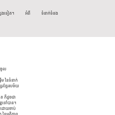
្សេងទៀត។
អំពី
ទំនាក់ទំនង
់ចូល
ើម នៃទំនាក់
្សរខ្មែរសម័យ
ៀត ក៏ដូចជា
ត្តទៅបាន។
យ ដោយចាប់
 នៃអត្ថិភាព