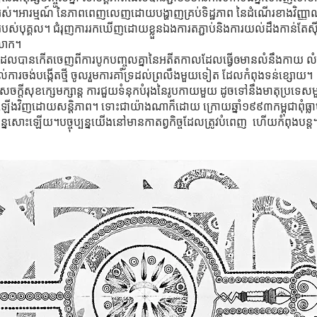
ំងអស់។អារម្មណ៍ នៃភាពពេញលេញដោយបង្ហាញគ្រប់ទិដ្ឋភាព នៃដំណើរខាងវិញ្
បស់បុគ្គល។ ជំរុញការរកឃើញដោយខ្លួនឯងការតភ្ជាប់និងការយល់ដឹងកាន់តែសុ
ពលោក។
ដែលបានកើតចេញពីការបូកបញ្ចូលគ្នានៃអតីតកាលដែលធ្វើឲមានលំនឹងកាយ លំ
ការចង់បង្កើតថ្មី ចូលរួមការគាំទ្រដល់ព្រលឹងមួយទៀត ដែលកំពុងទន់ខ្សោយ។
ក្តីសុខក្សេមក្សាន្ត ការជួយទំនុកបំរុងនៃរូបកាយមួយ ដូចទៅនឹងមាតុប្រទេ
ងវិញដោយសន្តិភាព។ ទោះជាយ៉ាងណាក៏ដោយ ក្រោយឆ្នាំ១៩៩៣កម្ពុជាពុំធ្លាប
សន្នសោះឡើយ។បច្ចុប្បន្នយើងនៅមានកាតព្វកិច្ចដែលត្រូវបំពេញ ហើយកំពុងបន្ត