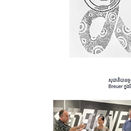
សុជាតិ​បាន​ចូល
Breuer ក្នុង​