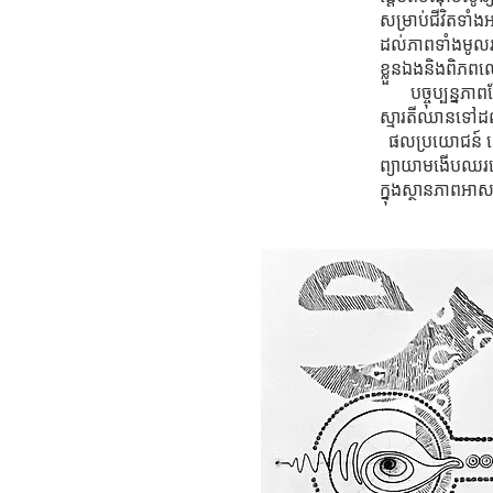
សម្រាប់ជីវិតទា
ដល់ភាពទាំងមូលរ
ខ្លួនឯងនិងពិភ
បច្ចុប្បន្នភាព
ស្មារតីឈានទៅដល់
ផលប្រយោជន៍ សេច
ព្យាយាមងើបឈរឡើ
ក្នុងស្ថានភាពអា