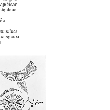
ញាណរួមចំណែក
ីជម្រៅរបស់
នឹង
សមួយនេះដែល
់ដាក់ប្រទេស
។